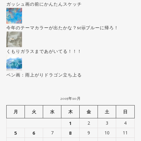
ガッシュ画の前にかんたんスケッチ
今年のテーマカラーが出たかな？seijiブルーに帰ろ！
くもりガラスまであがいてる！！！
ペン画：雨上がりドラゴン立ち上る
2015年10月
月
火
水
木
金
土
日
1
2
3
4
5
6
7
8
9
10
11