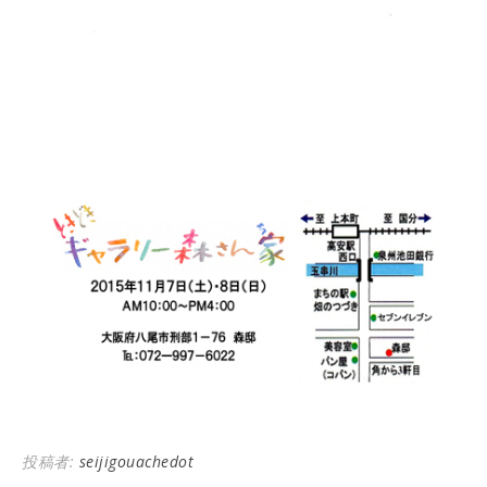
投稿者:
seijigouachedot