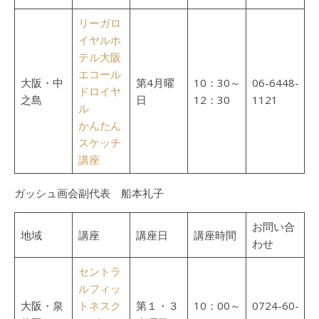
リーガロ
イヤルホ
テル大阪
エコール
大阪・中
第4月曜
10：30～
06-6448-
ドロイヤ
之島
日
12：30
1121
ル
かんたん
スケッチ
講座
ガッシュ画会副代表 船本礼子
お問い合
地域
講座
講座日
講座時間
わせ
セントラ
ルフィッ
大阪・泉
トネスク
第１・３
10：00～
0724-60-