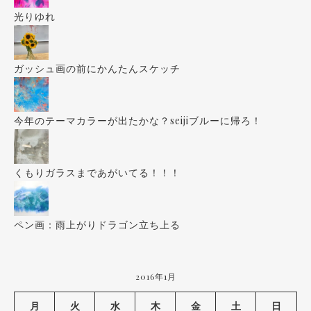
光りゆれ
ガッシュ画の前にかんたんスケッチ
今年のテーマカラーが出たかな？seijiブルーに帰ろ！
くもりガラスまであがいてる！！！
ペン画：雨上がりドラゴン立ち上る
2016年1月
月
火
水
木
金
土
日