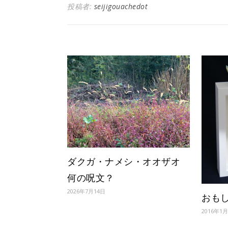
投稿者:
seijigouachedot
ダクガ・ナメシ・オオザオ
何の呪文？
2026年7月14日
おも
2016年1