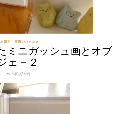
船本清司 画家のひらめき
たミニガッシュ画とオブ
ジェ－２
2016年3月24日