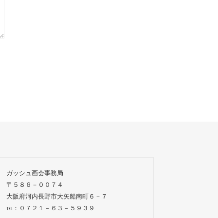
ガッシュ画会事務局
〒５８６－００７４
大阪府河内長野市大矢船南町６－７
℡：０７２１－６３－５９３９