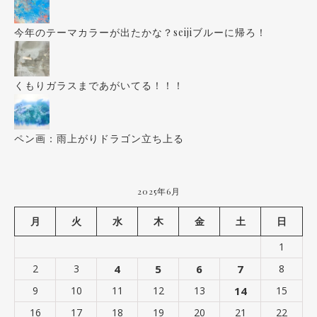
今年のテーマカラーが出たかな？seijiブルーに帰ろ！
くもりガラスまであがいてる！！！
ペン画：雨上がりドラゴン立ち上る
2025年6月
月
火
水
木
金
土
日
1
2
3
4
5
6
7
8
9
10
11
12
13
14
15
16
17
18
19
20
21
22