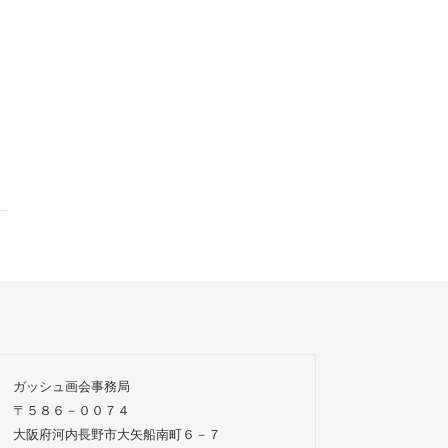
ガッシュ画会事務局
〒５８６－００７４
大阪府河内長野市大矢船南町６－７