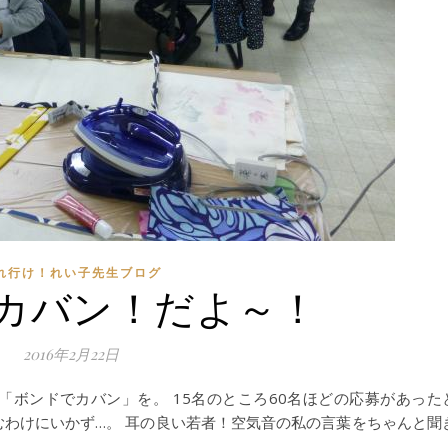
れ行け！れい子先生ブログ
カバン！だよ～！
2016年2月22日
「ボンドでカバン」を。 15名のところ60名ほどの応募があった
むわけにいかず…。 耳の良い若者！空気音の私の言葉をちゃんと聞