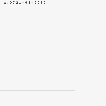
℡：０７２１－６３－５９３９