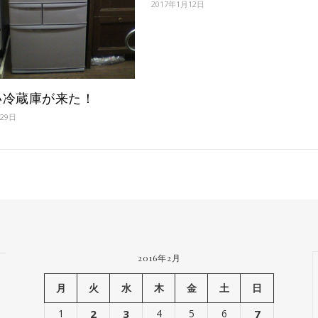
2017年1月12日
い冷蔵庫が来た！
月29日
2016年2月
月
火
水
木
金
土
日
1
2
3
4
5
6
7