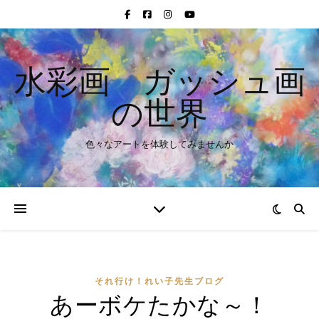
水彩画 ガッシュ画
の世界
色々なアートを体験してみませんか
それ行け！れい子先生ブログ
あーボケたかな～！