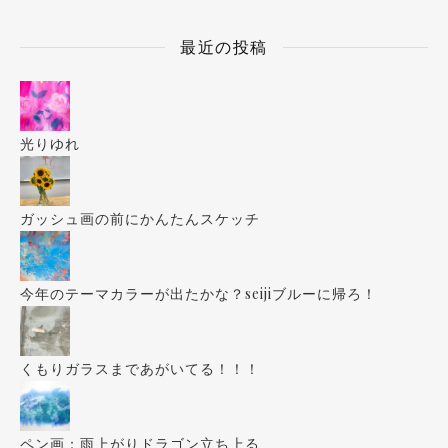
最近の投稿
光りゆれ
ガッシュ画の前にかんたんスケッチ
今年のテーマカラーが出たかな？seijiブルーに帰ろ！
くもりガラスまであがいてる！！！
ペン画：雨上がりドラゴン立ち上る