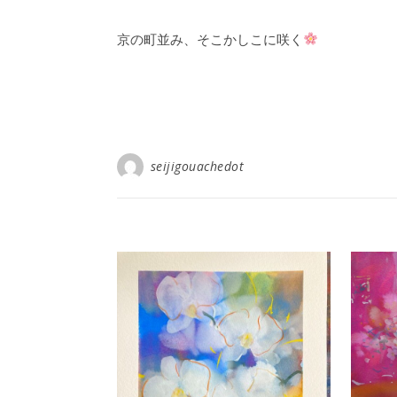
京の町並み、そこかしこに咲く
seijigouachedot