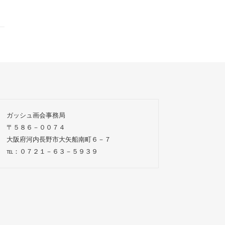
ガッシュ画会事務局
〒５８６－００７４
大阪府河内長野市大矢船南町６－７
℡：０７２１－６３－５９３９