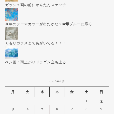
ガッシュ画の前にかんたんスケッチ
今年のテーマカラーが出たかな？seijiブルーに帰ろ！
くもりガラスまであがいてる！！！
ペン画：雨上がりドラゴン立ち上る
2026年8月
月
火
水
木
金
土
日
1
2
3
4
5
6
7
8
9