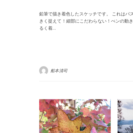
鉛筆で描き着色したスケッチです。 これはパス
きく捉えて！細部にこだわらない！ぺンの動き
るく着…
船本清司