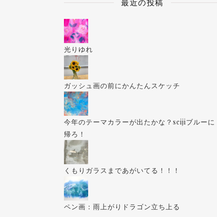
最近の投稿
光りゆれ
ガッシュ画の前にかんたんスケッチ
今年のテーマカラーが出たかな？seijiブルーに
帰ろ！
くもりガラスまであがいてる！！！
ペン画：雨上がりドラゴン立ち上る