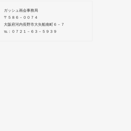
ガッシュ画会事務局
〒５８６－００７４
大阪府河内長野市大矢船南町６－７
℡：０７２１－６３－５９３９