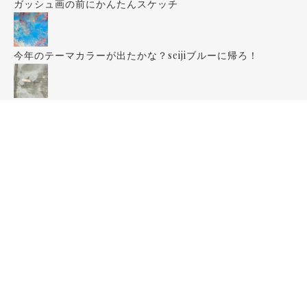
ガッシュ画の前にかんたんスケッチ
今年のテーマカラーが出たかな？seijiブルーに帰ろ！
くもりガラスまであがいてる！！！
ペン画：雨上がりドラゴン立ち上る
2026年8月
月
火
水
木
金
土
日
1
2
3
4
5
6
7
8
9
10
11
12
13
14
15
16