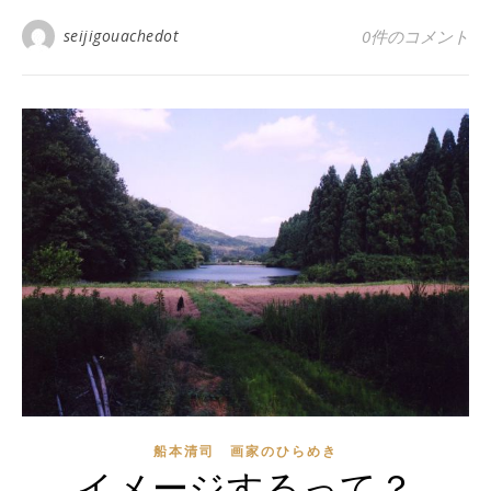
seijigouachedot
0件のコメント
船本清司 画家のひらめき
イメージするって？