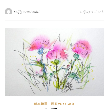
seijigouachedot
0件のコメント
船本清司 画家のひらめき