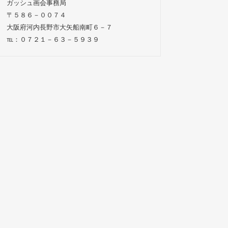
ガッシュ画会事務局
〒５８６－００７４
大阪府河内長野市大矢船南町６－７
℡：０７２１－６３－５９３９