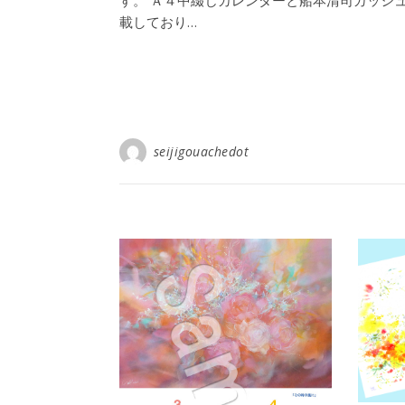
す。 Ａ４中綴じカレンダーと船本清司ガッシ
載しており…
seijigouachedot