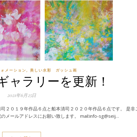
,
フォメーション
美しい水彩 ガッシュ画
ギャラリーを更新！
2021年6月25日
清司２０１９年作品６点と船本清司２０２０年作品６点です。 是非
ルアドレスにお願い致します。 mail:info-sg@seij…