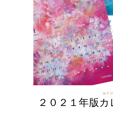
セイ
２０２１年版カ