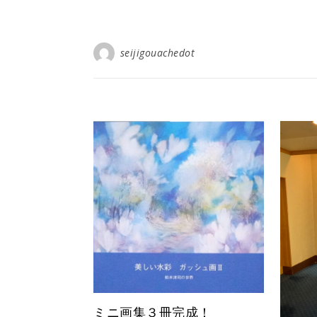
seijigouachedot
ミニ画集３冊完成！