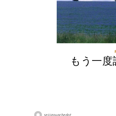
もう一度
seijigouachedot