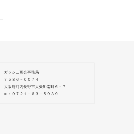
ガッシュ画会事務局
〒５８６－００７４
大阪府河内長野市大矢船南町６－７
℡：０７２１－６３－５９３９