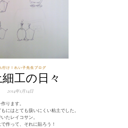
れ行け！れい子先生ブログ
土細工の日々
2014年1月14日
を作ります。
どもにはとても扱いにくい粘土でした。
でいたレイコサン。
土で作って、それに貼ろう！