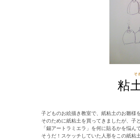
そ
粘
子どものお絵描き教室で、紙粘土のお雛様
そのために紙粘土を買ってきましたが、子
「錫アートラミエラ」を何に貼るかを悩ん
そうだ！スケッチしていた人形をこの紙粘