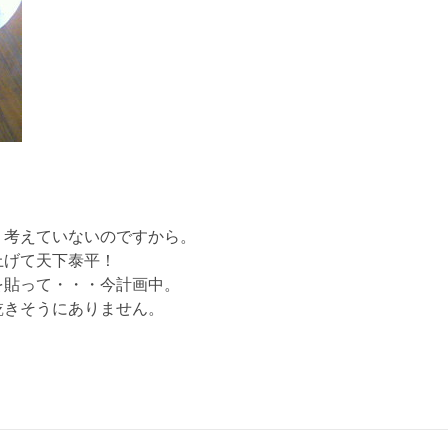
り考えていないのですから。
上げて天下泰平！
を貼って・・・今計画中。
乾きそうにありません。
。