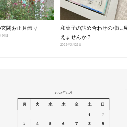
の玄関お正月飾り
和菓子の詰め合わせの様に
月30日
えませんか？
2026年3月29日
2025年11月
月
火
水
木
金
土
日
1
2
3
4
5
6
7
8
9