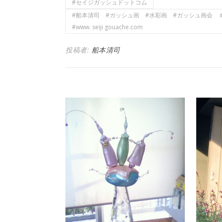
#セイジガッシュドットコム
#船本清司 #ガッシュ画 #水彩画 #ガッシュ画会 ＃美しい水彩画 
#www. seiji gouache.com
投稿者:
船本清司