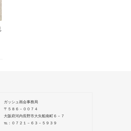
見
ガッシュ画会事務局
〒５８６－００７４
大阪府河内長野市大矢船南町６－７
℡：０７２１－６３－５９３９