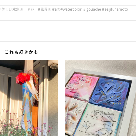
＃花 #風景画 #art #watercolor ＃gouache #seijifunamoto
これも好きかも